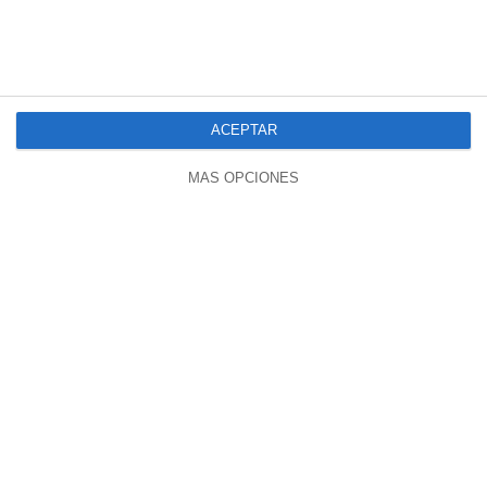
RUTA POR CASTILLA Y LEÓN
102 visualizaciones
hace 2 meses
ACEPTAR
MÁS OPCIONES
34:53
RETIROS MAI: CAN ARMENTERAS Y BALNEARIO DE ALICÚN
67 visualizaciones
hace 2 meses