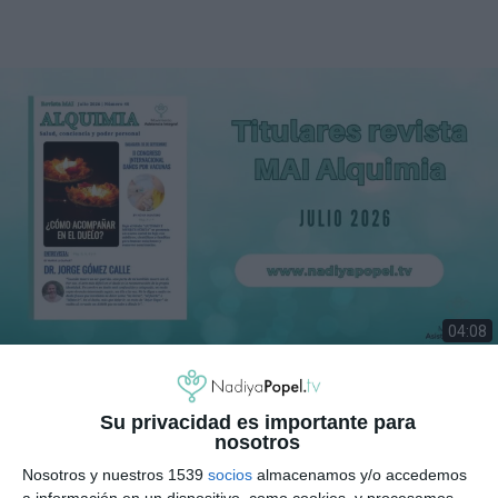
04:08
JULIO 2026: EN EL DUELO NO SE COMPARA NI SE COMPITE,
SE ACOMPAÑA
34 visualizaciones
hace 6 días
Su privacidad es importante para
nosotros
Nosotros y nuestros 1539
socios
almacenamos y/o accedemos