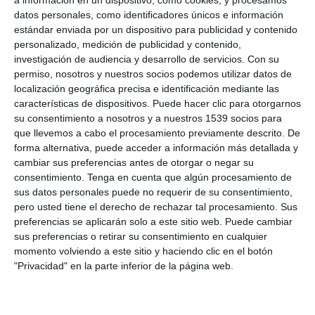
a información en un dispositivo, como cookies, y procesamos
datos personales, como identificadores únicos e información
estándar enviada por un dispositivo para publicidad y contenido
personalizado, medición de publicidad y contenido,
investigación de audiencia y desarrollo de servicios.
Con su
permiso, nosotros y nuestros socios podemos utilizar datos de
localización geográfica precisa e identificación mediante las
características de dispositivos. Puede hacer clic para otorgarnos
su consentimiento a nosotros y a nuestros 1539 socios para
39:38
que llevemos a cabo el procesamiento previamente descrito. De
forma alternativa, puede acceder a información más detallada y
HOMEOPATÍA: HEPAR SULFUR
cambiar sus preferencias antes de otorgar o negar su
169 visualizaciones
hace 1 semana
consentimiento.
Tenga en cuenta que algún procesamiento de
sus datos personales puede no requerir de su consentimiento,
pero usted tiene el derecho de rechazar tal procesamiento. Sus
preferencias se aplicarán solo a este sitio web. Puede cambiar
sus preferencias o retirar su consentimiento en cualquier
momento volviendo a este sitio y haciendo clic en el botón
"Privacidad" en la parte inferior de la página web.