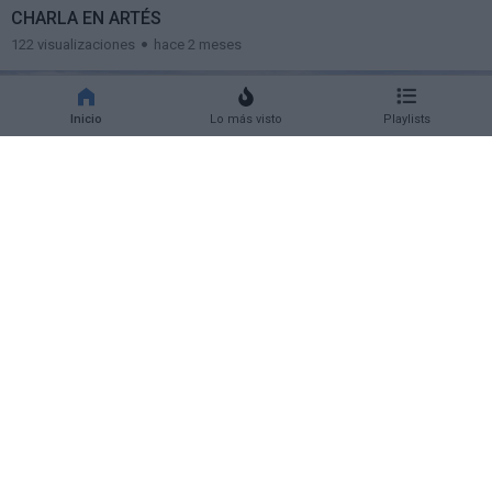
CHARLA EN ARTÉS
122 visualizaciones
hace 2 meses
Inicio
Lo más visto
Playlists
32:19
TALLER DE AGUA DE MAR EN TOLEDO
277 visualizaciones
hace 3 meses