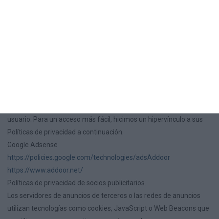
sobre las cookies en este sitio web.
Puedes acceder de nuevo a la configuración de las cookies en este
sitio web haciendo click en el siguiente enlace
Configuración de
Cookies
.
Nuestros socios publicitarios
Algunos de los anunciantes de nuestro sitio pueden utilizar
cookies y balizas web. Nuestros socios publicitarios se enumeran
a continuación. Cada uno de nuestros socios publicitarios tiene su
propia Política de privacidad para sus políticas sobre datos de
usuario. Para un acceso más fácil, hicimos un hipervínculo a sus
Políticas de privacidad a continuación.
Google Adsense
https://policies.google.com/technologies/adsAddoor
https://www.addoor.net/
Políticas de privacidad de socios publicitarios.
Los servidores de anuncios de terceros o las redes de anuncios
utilizan tecnologías como cookies, JavaScript o Web Beacons que