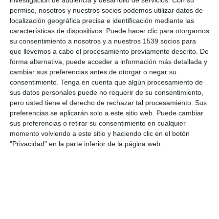
interacciones con nuestro sitio web.
permiso, nosotros y nuestros socios podemos utilizar datos de
localización geográfica precisa e identificación mediante las
¿QUÉ TIPO DE COOKIES USAMOS?
características de dispositivos. Puede hacer clic para otorgarnos
Necesarias: algunas cookies son esenciales para que puedas
su consentimiento a nosotros y a nuestros 1539 socios para
experimentar la funcionalidad completa de nuestro sitio. Nos
que llevemos a cabo el procesamiento previamente descrito. De
permiten mantener las sesiones de los usuarios y prevenir
forma alternativa, puede acceder a información más detallada y
cambiar sus preferencias antes de otorgar o negar su
cualquier amenaza a la seguridad. No recopilan ni almacenan
consentimiento.
Tenga en cuenta que algún procesamiento de
ninguna información personal. Por ejemplo, estas cookies le
sus datos personales puede no requerir de su consentimiento,
permiten iniciar sesión en su cuenta y agregar productos a su
pero usted tiene el derecho de rechazar tal procesamiento. Sus
cesta y pagar de forma segura:
preferencias se aplicarán solo a este sitio web. Puede cambiar
sus preferencias o retirar su consentimiento en cualquier
Analíticas: estas cookies almacenan información como la
momento volviendo a este sitio y haciendo clic en el botón
cantidad de visitantes del sitio web, la cantidad de visitantes
"Privacidad" en la parte inferior de la página web.
únicos, qué páginas del sitio web han sido visitadas, la fuente de la
visita, etc. Estos datos nos ayudan a comprender y analizar qué
tan bien funciona el sitio web y dónde necesita mejorar.
Publicidad: Nuestro sitio web muestra anuncios. Estas cookies se
utilizan para personalizar los anuncios que mostramos para que
sean significativos para ti. Estas cookies también nos ayudan a